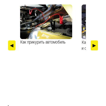
Как прикурить автомобиль
Как промыть 
◀
▶
и снаружи