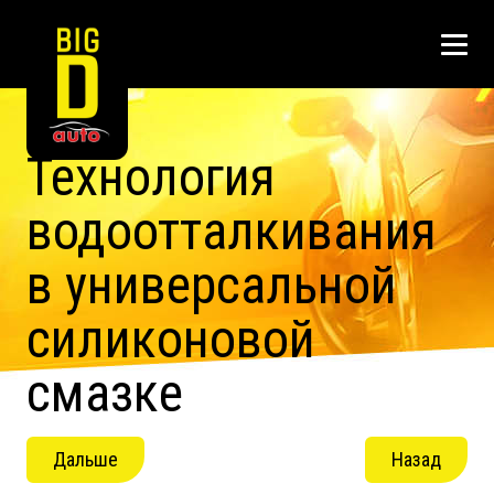
Технология
водоотталкивания
в универсальной
силиконовой
смазке
Дальше
Назад