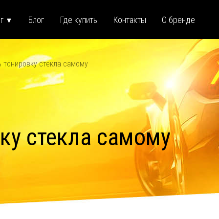
ог
Блог
Где купить
Контакты
О бренде
▼
ь тонировку стекла самому
вку стекла самому