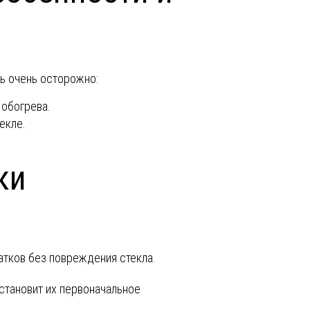
ь очень осторожно:
 обогрева.
екле.
ки
атков без повреждения стекла.
сстановит их первоначальное